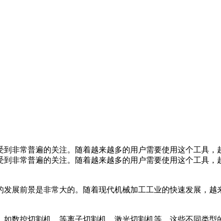
受到非常普遍的关注。随着越来越多的用户需要使用这个工具，
受到非常普遍的关注。随着越来越多的用户需要使用这个工具，
的发展前景是非常大的。随着现代机械加工工业的快速发展，越
。如数控切割机、等离子切割机、激光切割机等。这些不同类型