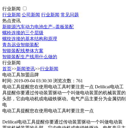
行业新闻
行业新闻
公司新闻
行业新闻
常见问题
热点资讯
新能源汽车动力电池生产--盖板装配
螺栓连接的三个层级
螺纹连接的基本结构和原理
青岛远业智能装配
智能装配线整体方案
智能装配生产线用什么做的
行业新闻
首页
>>
新闻资讯
>>
行业新闻
电动工具加盟品牌
时间: 2019-09-04 03:30:30
浏览次数：761
电动工具提醒您在使用电动工具时要注意一点 Delilicai电动工
具提醒你要通过传动装置驱动一个叫做电动装置的机械装置的
头部，它由电动机或电磁铁驱动。电气产品主要分为金属切削
电
电动工具提醒您在使用电动工具时要注意一点
Delilicai电动工具提醒你要通过传动装置驱动一个叫做电动装
置的机械装置的头部，它由电动机或电磁铁驱动。电气产品主