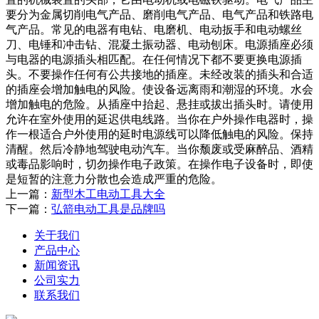
要分为金属切削电气产品、磨削电气产品、电气产品和铁路电
气产品。常见的电器有电钻、电磨机、电动扳手和电动螺丝
刀、电锤和冲击钻、混凝土振动器、电动刨床。电源插座必须
与电器的电源插头相匹配。在任何情况下都不要更换电源插
头。不要操作任何有公共接地的插座。未经改装的插头和合适
的插座会增加触电的风险。使设备远离雨和潮湿的环境。水会
增加触电的危险。从插座中抬起、悬挂或拔出插头时。请使用
允许在室外使用的延迟供电线路。当你在户外操作电器时，操
作一根适合户外使用的延时电源线可以降低触电的风险。保持
清醒。然后冷静地驾驶电动汽车。当你颓废或受麻醉品、酒精
或毒品影响时，切勿操作电子政策。在操作电子设备时，即使
是短暂的注意力分散也会造成严重的危险。
上一篇：
新型木工电动工具大全
下一篇：
弘箭电动工具是品牌吗
关于我们
产品中心
新闻资讯
公司实力
联系我们