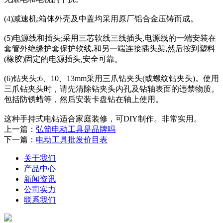
(4)减速机;箱体外壳及中盖均采用原厂铝合金压铸而成。
(5)电源线和插头;采用三芯软线三线插头,电源线的一端安装在
套管外绝缘护套保护软线,和另一端连接插头架,然后按到塑料
(橡胶)固定的电源插头,安全可靠。
(6)钻夹头;6、10、13mm采用三爪钻夹头(或螺纹钻夹头)。使用
三爪钻夹头时，请先清除钻夹头内孔及钻轴表面的违禁物质。
包括防锈蜡等，然后安装卡盘钻在轴上使用。
这种手持式电钻适合家庭装修，可DIY制作。非常实用。
上一篇：
弘箭电动工具是品牌吗
下一篇：
电动工具批发价目表
关于我们
产品中心
新闻资讯
公司实力
联系我们