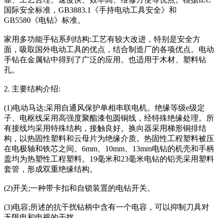
国际安全标准，GB3883.1《手持电动工具安全》和
GB5580《电钻》标准。
家用多功能手钻系列结构:工艺有较大改进，特别是安全方
面，吸取国外电动工具的优点，结合制造厂的各项优点。电动
手钻在金属钻中得到了广泛的应用。也适用于木材、塑料钻
孔。
2. 主要结构介绍:
(1)电动马达;采用自通风保护单相串联电机。绝缘等级e级定
子、电枢线采用高强度聚酯漆包圆铜线，经特殊绝缘处理。所
有接线均采用特殊结构，接触良好。换向器采用梯形铜排结
构，以热固性塑料和云母片为绝缘介质。热固性工程塑料被压
在电极轴和铁芯之间。6mm、10mm、13mm电钻的机壳和手柄
盖均为热塑性工程塑料。19毫米和23毫米电钻的铝壳采用塑料
套管，形成双重绝缘结构。
(2)开关;一种带卡扣和自锁装置的电钻开关。
(3)电容;所述的抗干扰钻柄中含有一个电容，可以抑制刀具对
无限电和电视的干扰。