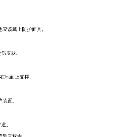
，他应该戴上防护面具。
烫伤皮肤。
应在地面上支撑。
护装置。
管道。
置警示标志。