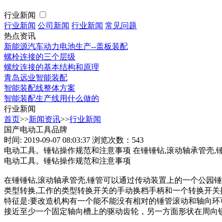
行业新闻
行业新闻
公司新闻
行业新闻
常见问题
热点资讯
新能源汽车动力电池生产--盖板装配
螺栓连接的三个层级
螺纹连接的基本结构和原理
青岛远业智能装配
智能装配线整体方案
智能装配生产线用什么做的
行业新闻
首页
>>
新闻资讯
>>
行业新闻
国产电动工具品牌
时间: 2019-09-07 08:03:37
浏览次数：543
电动工具。锤钻操作规范和注意事项 在锤锤钻,滚动轴承管壳
电动工具。锤钻操作规范和注意事项
在锤锤钻,滚动轴承管壳,锤管可以通过传动装置上的一个公园锤
类型转换,工作的类型转换开关的手动换档手柄和一个转换开关按
特征是:要改造机构有一个能不能没有相对的锤管滚动和轴向环
接近至少一个固定轴向槽上的驱动齿轮，另一方面形状在周向