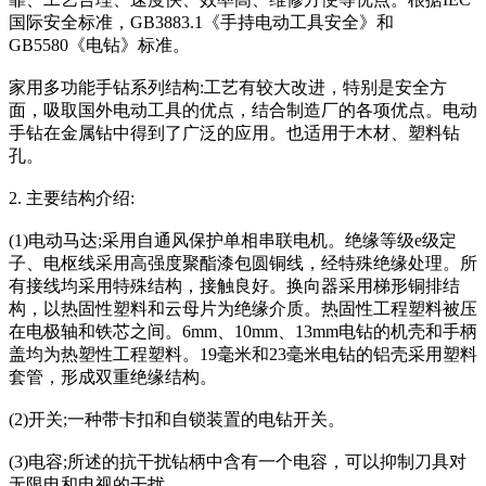
国际安全标准，GB3883.1《手持电动工具安全》和
GB5580《电钻》标准。
家用多功能手钻系列结构:工艺有较大改进，特别是安全方
面，吸取国外电动工具的优点，结合制造厂的各项优点。电动
手钻在金属钻中得到了广泛的应用。也适用于木材、塑料钻
孔。
2. 主要结构介绍:
(1)电动马达;采用自通风保护单相串联电机。绝缘等级e级定
子、电枢线采用高强度聚酯漆包圆铜线，经特殊绝缘处理。所
有接线均采用特殊结构，接触良好。换向器采用梯形铜排结
构，以热固性塑料和云母片为绝缘介质。热固性工程塑料被压
在电极轴和铁芯之间。6mm、10mm、13mm电钻的机壳和手柄
盖均为热塑性工程塑料。19毫米和23毫米电钻的铝壳采用塑料
套管，形成双重绝缘结构。
(2)开关;一种带卡扣和自锁装置的电钻开关。
(3)电容;所述的抗干扰钻柄中含有一个电容，可以抑制刀具对
无限电和电视的干扰。