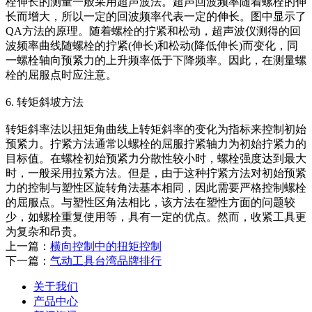
栓伸长的测量一般采用超声波法。超声回波频率随着螺栓的伸
长而增大，所以一定的回波频率代表一定的伸长。图中显示了
QA方法的原理。随着螺栓的拧紧和松动，超声波仪测得的回
波频率曲线随螺栓的拧紧(伸长)和松动(降低伸长)而变化，同
一螺栓轴向预紧力的上升频率低于下降频率。因此，在测量螺
栓的屈服点时应注意。
6. 转矩斜坡方法
转矩斜率法以扭矩角曲线上转矩斜率的变化为指标来控制初始
预紧力。拧紧方法通常以螺栓的屈服拧紧轴力为初始拧紧力的
目标值。在螺栓初始预紧力分散性较小时，螺栓强度达到最大
时，一般采用拉紧方法。但是，由于这种拧紧方法对初始预紧
力的控制与塑性区旋转角法基本相同，因此需要严格控制螺栓
的屈服点。与塑性区角法相比，该方法在塑性方面的问题较
少，如螺栓重复使用等，具有一定的优点。然而，收紧工具更
为复杂和昂贵。
上一篇：
横向控制中的扭矩控制
下一篇：
气动工具台湾品牌排行
关于我们
产品中心