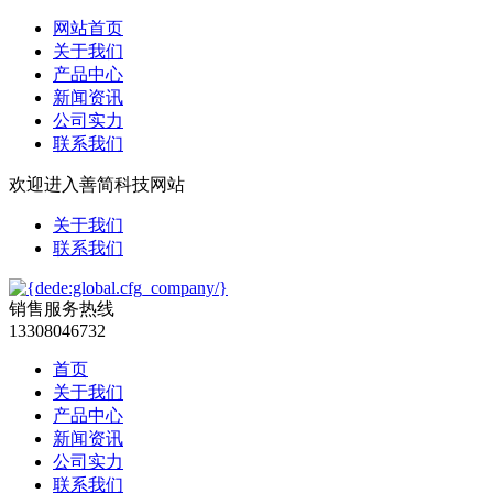
网站首页
关于我们
产品中心
新闻资讯
公司实力
联系我们
欢迎进入善简科技网站
关于我们
联系我们
销售服务热线
13308046732
首页
关于我们
产品中心
新闻资讯
公司实力
联系我们