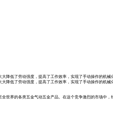
大大降低了劳动强度，提高了工作效率，实现了手动操作的机械
大大降低了劳动强度，提高了工作效率，实现了手动操作的机械
。
至全世界的各类五金气动五金产品。在这个竞争激烈的市场中，