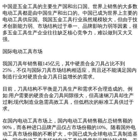
中国是五金工具的主要生产国和出口国。世界上销售的大多数
电动工具都是由中国生产和出口的。中国已成为世界上主要的
电动工具供应国。我国五金工具行业虽然规模较大，但由于技
术创新能力弱、市场结构过于单一、品牌影响力弱等因素，很
多五金工具生产企业往往缺乏核心竞争力，难以做到又大又
强。
国际电动工具市场
我国刀具年销售额145亿元，其中硬质合金刀具占比不到
25%，不仅与国际刀具市场结构相适应，而且还不能满足国内
制造行业对硬质合金刀具日益增长的需求。
目前，刀具结构不平衡是刀具生产和需求不合理造成的。例
如:用户需要的硬质合金刀具间隙很大，但高速钢刀具却生产
过剩;现代制造业急需高效工具，但低档次的标准工具供过于
求。
在国内电动工具市场上，国内电动工具销售额占总销售额的
90%，而各种进口品牌产品仅占市场份额的10%。随着国外电
动工具市场份额的不断扩大，中国已成为全球电动工具制造基