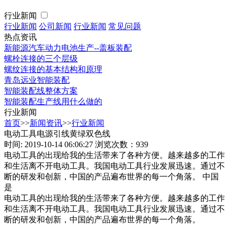
行业新闻
行业新闻
公司新闻
行业新闻
常见问题
热点资讯
新能源汽车动力电池生产--盖板装配
螺栓连接的三个层级
螺纹连接的基本结构和原理
青岛远业智能装配
智能装配线整体方案
智能装配生产线用什么做的
行业新闻
首页
>>
新闻资讯
>>
行业新闻
电动工具电源引线黄绿双色线
时间: 2019-10-14 06:06:27
浏览次数：939
电动工具的出现给我的生活带来了各种方便。越来越多的工作
和生活离不开电动工具。我国电动工具行业发展迅速。通过不
断的研发和创新，中国的产品遍布世界的每一个角落。 中国
是
电动工具的出现给我的生活带来了各种方便。越来越多的工作
和生活离不开电动工具。我国电动工具行业发展迅速。通过不
断的研发和创新，中国的产品遍布世界的每一个角落。