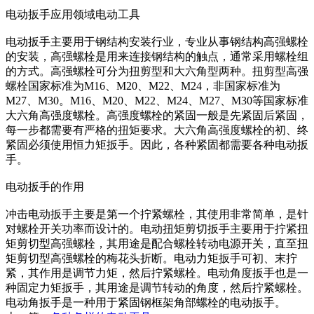
电动扳手应用领域电动工具
电动扳手主要用于钢结构安装行业，专业从事钢结构高强螺栓
的安装，高强螺栓是用来连接钢结构的触点，通常采用螺栓组
的方式。高强螺栓可分为扭剪型和大六角型两种。扭剪型高强
螺栓国家标准为M16、M20、M22、M24，非国家标准为
M27、M30。M16、M20、M22、M24、M27、M30等国家标准
大六角高强度螺栓。高强度螺栓的紧固一般是先紧固后紧固，
每一步都需要有严格的扭矩要求。大六角高强度螺栓的初、终
紧固必须使用恒力矩扳手。因此，各种紧固都需要各种电动扳
手。
电动扳手的作用
冲击电动扳手主要是第一个拧紧螺栓，其使用非常简单，是针
对螺栓开关功率而设计的。电动扭矩剪切扳手主要用于拧紧扭
矩剪切型高强螺栓，其用途是配合螺栓转动电源开关，直至扭
矩剪切型高强螺栓的梅花头折断。电动力矩扳手可初、末拧
紧，其作用是调节力矩，然后拧紧螺栓。电动角度扳手也是一
种固定力矩扳手，其用途是调节转动的角度，然后拧紧螺栓。
电动角扳手是一种用于紧固钢框架角部螺栓的电动扳手。