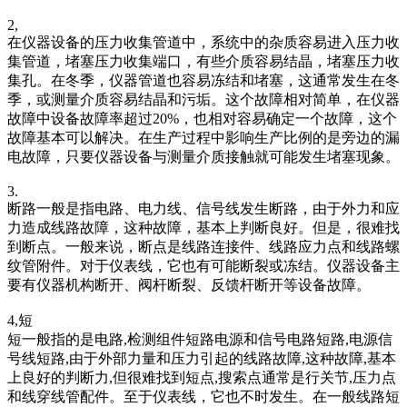
2,
在仪器设备的压力收集管道中，系统中的杂质容易进入压力收
集管道，堵塞压力收集端口，有些介质容易结晶，堵塞压力收
集孔。在冬季，仪器管道也容易冻结和堵塞，这通常发生在冬
季，或测量介质容易结晶和污垢。这个故障相对简单，在仪器
故障中设备故障率超过20%，也相对容易确定一个故障，这个
故障基本可以解决。在生产过程中影响生产比例的是旁边的漏
电故障，只要仪器设备与测量介质接触就可能发生堵塞现象。
3.
断路一般是指电路、电力线、信号线发生断路，由于外力和应
力造成线路故障，这种故障，基本上判断良好。但是，很难找
到断点。一般来说，断点是线路连接件、线路应力点和线路螺
纹管附件。对于仪表线，它也有可能断裂或冻结。仪器设备主
要有仪器机构断开、阀杆断裂、反馈杆断开等设备故障。
4,短
短一般指的是电路,检测组件短路电源和信号电路短路,电源信
号线短路,由于外部力量和压力引起的线路故障,这种故障,基本
上良好的判断力,但很难找到短点,搜索点通常是行关节,压力点
和线穿线管配件。至于仪表线，它也不时发生。在一般线路短