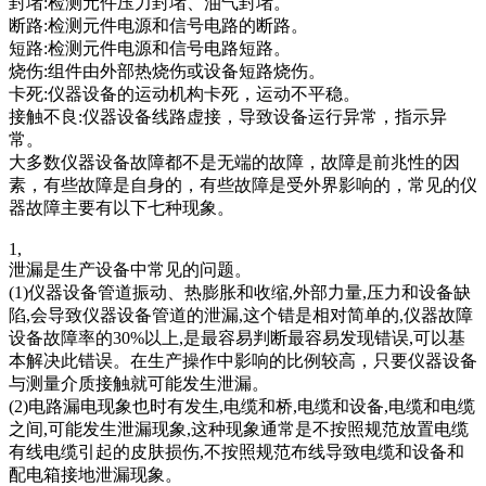
封堵:检测元件压力封堵、油气封堵。
断路:检测元件电源和信号电路的断路。
短路:检测元件电源和信号电路短路。
烧伤:组件由外部热烧伤或设备短路烧伤。
卡死:仪器设备的运动机构卡死，运动不平稳。
接触不良:仪器设备线路虚接，导致设备运行异常，指示异
常。
大多数仪器设备故障都不是无端的故障，故障是前兆性的因
素，有些故障是自身的，有些故障是受外界影响的，常见的仪
器故障主要有以下七种现象。
1,
泄漏是生产设备中常见的问题。
(1)仪器设备管道振动、热膨胀和收缩,外部力量,压力和设备缺
陷,会导致仪器设备管道的泄漏,这个错是相对简单的,仪器故障
设备故障率的30%以上,是最容易判断最容易发现错误,可以基
本解决此错误。在生产操作中影响的比例较高，只要仪器设备
与测量介质接触就可能发生泄漏。
(2)电路漏电现象也时有发生,电缆和桥,电缆和设备,电缆和电缆
之间,可能发生泄漏现象,这种现象通常是不按照规范放置电缆
有线电缆引起的皮肤损伤,不按照规范布线导致电缆和设备和
配电箱接地泄漏现象。