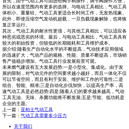
首先，由于气动工具可由进给阀手柄操作，调节阀操作方便，
所以在速度范围内有更多的选择。与电动工具相比，气动工具
体积小、重量轻。气动工具更适合长时间工作，无发热现象。
此外，即使压缩空气发动机超载，一旦负载现象解除，也将恢
复正常运行。
其次，气动工具的耐水性更强，与其他工具相比，可以适应各
种恶劣或恶劣的环境。最后，与电动工具相比，气动工具具有
较大的初始投资，但较低的长期能耗和工具维护成本。
据介绍:随着生产自动化水平的不断提高，气动技术应用领域
的迅速扩大，气动产品的规格、性能、质量不断提高，市场销
售产值稳步增加。气动工具行业发展前景可观。
未来燃气建设有五大发展趋势:一是小型化、集成化。由于发
展的限制，对气动元件的空间要求越小越好，而且一体化不仅
可以节省空间，而且有利于安装、维护和工作的可靠性;二是
组合、智能、精准;三是自动化步伐加快，以提高生产率，高
速气动工具是必然趋势;四是:随着人们的要求越来越高，气动
工具无油、无味、杀菌功能将不断发展;五是:节能、低功耗是
企业的主题。
上一篇：
亚柏士气动工具
下一篇：
气动工具需要多少压力
关于我们