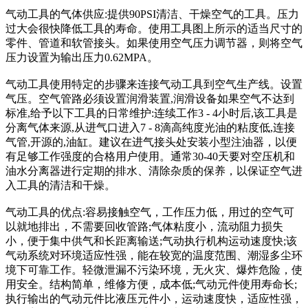
气动工具的气体供应:提供90PSI清洁、干燥空气的工具。压力
过大会很快降低工具的寿命。使用工具图上所示的适当尺寸的
零件、管道和软管接头。如果使用空气压力调节器，则将空气
压力设置为输出压力0.62MPA。
气动工具使用特定的步骤来连接气动工具到空气生产线。设置
气压。空气管路必须设置润滑装置,润滑设备如果空气不达到
标准,给予以下工具的日常维护:连续工作3 - 4小时后,该工具是
分离气体来源,从进气口进入7 - 8滴高纯度光油的粘度低,连接
气管,开源的,油缸。建议在进气接头处安装小型注油器，以便
有足够工作强度的合格用户使用。通常30-40天要对空压机和
油水分离器进行定期的排水、清除杂质的保养，以保证空气进
入工具的清洁和干燥。
气动工具的优点:容易接触空气，工作压力低，用过的空气可
以就地排出，不需要回收管路;气体粘度小，流动阻力损失
小，便于集中供气和长距离输送;气动执行机构运动速度快;该
气动系统对环境适应性强，能在较宽的温度范围、潮湿多尘环
境下可靠工作。轻微泄漏不污染环境，无火灾、爆炸危险，使
用安全。结构简单，维修方便，成本低;气动元件使用寿命长;
执行输出的气动元件比液压元件小，运动速度快，适应性强，