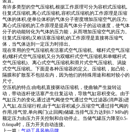
装置。
有许多类型的空气压缩机,根据工作原理可分为容积式压缩机,
往复式压缩机,离心式压缩机,容积式压缩机的工作原理是压缩
气体的体积,使单位体积的气体分子密度增加压缩空气的压力;
离心式压缩机的工作原理是提高气体分子的运动速度，使气体
分子的动能转化为气体的压力能，从而增加压缩空气的压力。
往复式压缩机(又称活塞压缩机)的工作原理是直接将压缩气
体，当气体达到一定压力时排出。
现在常用的空气压缩机有活塞式空气压缩机、螺杆式空气压缩
机(螺杆式空气压缩机又分为双螺杆式空气压缩机和单螺杆式
空气压缩机)、离心式空气压缩机和滑片式空气压缩机、涡旋
式空气压缩机。下面是各种压缩器的定义。压缩机，如凸轮，
隔膜和扩散泵不包括在内，因为他们的特殊用途和相对较小的
尺寸。
空压机的特点:由电机直接驱动压缩机，使曲轴产生旋转运
动，带动连杆使活塞产生往复运动，导致气缸容积变化。由于
气缸压力的变化,通过进气阀使空气通过空气过滤器(消声器)进
入气缸,在压缩行程,由于气缸容积减少,压缩空气通过排气阀的
作用,排气管,单向阀门(止回阀)储罐,当排气压力达到0.7 MPa的
额定压力由压力开关控制和自动停止。当储气罐压力降至0.5-
0.6mpa时，压力开关自动连接。
上一篇：
气动工具风炮品牌