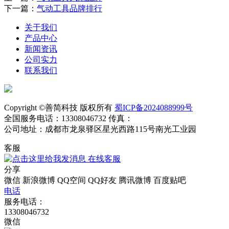
下一篇：
气动工具品牌排行
关于我们
产品中心
新闻资讯
公司实力
联系我们
Copyright ©善简科技 版权所有
蜀ICP备2024088999号
全国服务电话：13308046732 传真：
公司地址：成都市龙泉驿区星光西路115号南光工业园
客服
在线客服
分享
微信
新浪微博
QQ空间
QQ好友
腾讯微博
百度贴吧
电话
服务电话：
13308046732
微信