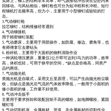
实际上，铆工的结构非常简单，即气源推动冲击块在型腔内来
回移动。与风钻相似，铆钉枪也可分为短冲程和长冲程。短行
程铆机打击频率高，但力小，主要用于小型铆钉或较轻的打
击。
3.气动铆钉枪
拉芯铆钉，结构维修经常遇到
4. 气动铆接机
用于精密铆钉装配
5. 气动磨床，主要用于局部操作，如防腐、修边、磨角等，也
有师傅拿它去磨钻头
6. 粉碎机，主要用于大面积的物料清除作业
一种涡轮增压磨床，重量仅2公斤即可达到3马力的功率，效率
高，体积也轻，可用于狭窄的空间，*缺点是价格高，同类产
品约两倍。
7. 气动抛光机
类抛光机是自吸式，采用文丘里原理，可以产生由抛光粉尘吸
收，但缺点是抛光后气流的气体效率降低，一般用于小面积的
修小面积的修，工作量不好使用。
8. 气动冲击扳手
主要用于要求拆卸和装配扭矩不高的螺栓，如地脚螺栓、紧固
螺钉等
9. 气动切割机床、金属板材、管道、非金属板材的切割作业。