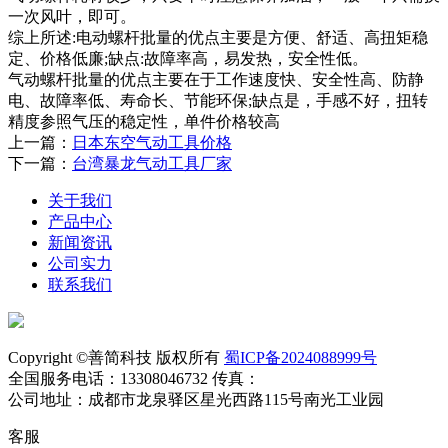
一次风叶，即可。
综上所述:电动螺杆批量的优点主要是方便、舒适、高扭矩稳
定、价格低廉;缺点:故障率高，易发热，安全性低。
气动螺杆批量的优点主要在于工作速度快、安全性高、防静
电、故障率低、寿命长、节能环保;缺点是，手感不好，扭转
精度参照气压的稳定性，单件价格较高
上一篇：
日本东空气动工具价格
下一篇：
台湾暴龙气动工具厂家
关于我们
产品中心
新闻资讯
公司实力
联系我们
Copyright ©善简科技 版权所有
蜀ICP备2024088999号
全国服务电话：13308046732 传真：
公司地址：成都市龙泉驿区星光西路115号南光工业园
客服