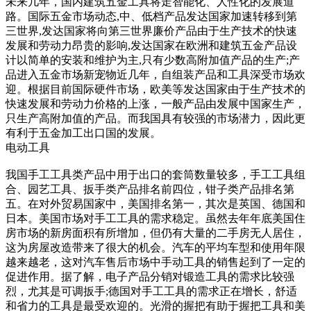
未来几年，国内建筑五金工具将走智能化、人性化的发展道
路。国际五金市场动态,中、低档产品发达国家加速转移到第
三世界,发达国家将向第三世界廉价产品由于生产技术的快速
发展和劳动力昂贵的影响,发达国家在欧洲和建筑五金产品设
计以简单的安装和维护为主,只有少数高附加值产品的生产;产
品进入五金市场新宠物近几年，自组装产品和工具深受市场欢
迎。根据目前国际硬件市场，欧美等发达国家由于生产技术的
快速发展和劳动力价格的上涨，一般产品由发展中国家生产，
只生产高附加值的产品。而我国具有较强的市场潜力，因此更
有利于五金加工出口国的发展。
电动工具
我国手工工具类产品中用于出口的套筒数量较多，手工工具组
合、园艺工具、扳手类产品排名前四位，钳子类产品排名第
五。在对外贸易国家中，美国排名第一，其次是英国、德国和
日本。美国市场对手工工具的需求稳定。虽然去年年底美国住
房市场的新房面积有所增加，但仍有大量的二手房无人居住，
这为房屋改造带来了很大的机会。汽车的平均车型和使用年限
越来越老，这对汽车售后市场中手动工具的销售起到了一定的
促进作用。据了解，电子产品分销对锻造工具的需求比较强
烈，尤其是可调扳手;德国对手工工具的需求正在增长，舒适
和省力的工具是最受欢迎的。光滑的握把有助于握把工具和美