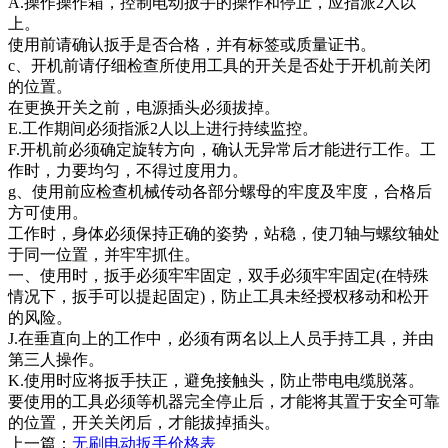
A.操作操作箱，控制电动扳手的操作和停止，应指派2人以
上。
使用前请确认扳手是否合格，并有标签或质量证书。
c、开机前请仔细检查所使用工具的开关是否处于开机前关闭
的位置。
在更换开关之前，电源插头必须拔掉。
E.工作期间必须指派2人以上进行持续监控。
F.开机前必须确定旋转方向，确认无异常后才能进行工作。工
作时，力要均匀，不得过度用力。
g、使用前应检查机械传动各部分螺母的牢度及牢度，合格后
方可使用。
工作时，身体必须保持正确的姿势，站稳，使刀轴与螺纹轴处
于同一位置，并牢牢抓住。
一、使用时，扳手必须牢牢固定，双手必须牢牢固定(在特殊
情况下，扳手可以提起固定)，防止工具未经授权移动和松开
的风险。
J.在垂直向上的工作中，必须有两名以上人员手持工具，并由
第三人操作。
K.使用时应将扳手扶正，避免接触头，防止带电电缆脱落。
要使用的工具必须等机器完全停止后，才能将其置于安全可靠
的位置，开关关闭后，才能拔掉插头。
上一篇：
无刷电动扳手价格表