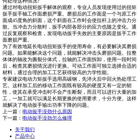
何处理这种情况?
通过对电动扭矩扳手解体的观察，专业人员发现使用过的扭矩
扳手扳手轴工作面磨损严重。磨损后的工作面是一个与原工作
面成45度角的斜面，这个斜面在工作时会使拉杆上的冲击力分
散。当冲击力分散时，扳手内部各部分的应力也随之变化。通
过反复观察和检查，发现电动扳手失效的主要原因是扳手工作
面磨损严重。
为了有效地延长电动扭矩扳手的使用寿命，有必要解决其磨损
问题。如果能解决这个问题，就能解决冲击头磨损问题。拉整
体体的轴改为撕裂分体式，拉轴的工作面拆卸，使用一段时间
后，检查其磨损情况进行更换。可动工作面可独立选择合适的
材料，通过合理的加工工艺获得较高的力学性能。
专家建议电动力矩扳手选用高碳钢，先淬火后中回火热处理工
艺。这样加工后的移动工作面既有较高的硬度又有一定的韧
性，使其在承受冲击时不会产生断裂，而且可以进行大量的加
工，一加工就可以满足长期更换的使用要求，十分方便。这样
就解决了电动扳手输出功率下降的问题。
上一篇：
电动扳手没劲什么原因
下一篇：
电动扳手没劲怎么修理
关于我们
产品中心