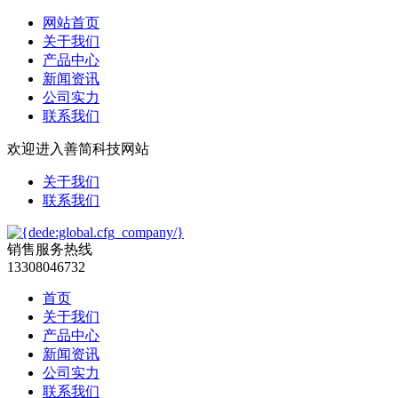
网站首页
关于我们
产品中心
新闻资讯
公司实力
联系我们
欢迎进入善简科技网站
关于我们
联系我们
销售服务热线
13308046732
首页
关于我们
产品中心
新闻资讯
公司实力
联系我们