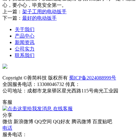
心，要小心，毕竟安全第一。
上一篇：
架子工用的电动扳手
下一篇：
最好的电动扳手
关于我们
产品中心
新闻资讯
公司实力
联系我们
Copyright ©善简科技 版权所有
蜀ICP备2024088999号
全国服务电话：13308046732 传真：
公司地址：成都市龙泉驿区星光西路115号南光工业园
客服
在线客服
分享
微信
新浪微博
QQ空间
QQ好友
腾讯微博
百度贴吧
电话
服务电话：