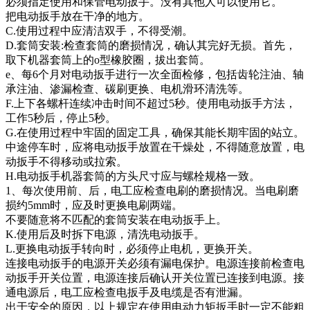
必须指定使用和保管电动扳手。没有其他人可以使用它。
把电动扳手放在干净的地方。
C.使用过程中应清洁双手，不得受潮。
D.套筒安装:检查套筒的磨损情况，确认其完好无损。首先，
取下机器套筒上的o型橡胶圈，拔出套筒。
e、每6个月对电动扳手进行一次全面检修，包括齿轮注油、轴
承注油、渗漏检查、碳刷更换、电机滑环清洗等。
F.上下各螺杆连续冲击时间不超过5秒。使用电动扳手方法，
工作5秒后，停止5秒。
G.在使用过程中牢固的固定工具，确保其能长期牢固的站立。
中途停车时，应将电动扳手放置在干燥处，不得随意放置，电
动扳手不得移动或拉索。
H.电动扳手机器套筒的方头尺寸应与螺栓规格一致。
1、每次使用前、后，电工应检查电刷的磨损情况。当电刷磨
损约5mm时，应及时更换电刷两端。
不要随意将不匹配的套筒安装在电动扳手上。
K.使用后及时拆下电源，清洗电动扳手。
L.更换电动扳手转向时，必须停止电机，更换开关。
连接电动扳手的电源开关必须有漏电保护。电源连接前检查电
动扳手开关位置，电源连接后确认开关位置已连接到电源。接
通电源后，电工应检查电扳手及电缆是否有泄漏。
出于安全的原因，以上规定在使用电动力矩扳手时一定不能粗