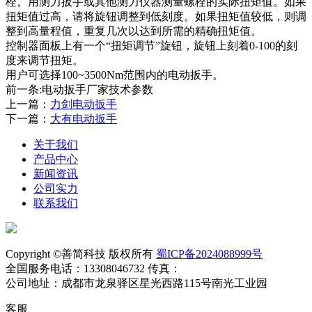
栓。用测力扳手或其他测力仪器测量螺栓的实际扭矩值。如果
扭矩值过高，请将旋钮调整到低刻度。如果扭矩值较低，则调
整到高量程值，重复几次以达到所需的精确扭矩值。
控制器面板上有一个“扭矩调节”旋钮，旋钮上刻着0-100的刻
度来调节扭矩。
用户可选择100~3500Nm范围内的电动扳手。
前一条:电动扳手厂家技术参数
上一篇：
力剑电动扳手
下一篇：
大有电动扳手
关于我们
产品中心
新闻资讯
公司实力
联系我们
Copyright ©善简科技 版权所有
蜀ICP备2024088999号
全国服务电话：13308046732 传真：
公司地址：成都市龙泉驿区星光西路115号南光工业园
客服