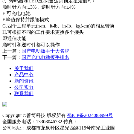
c、蜂鸣器和LED显示(当达到预定扭矩值时)
顺时针方向:±3%，逆时针方向:±4%
E.可充电电池
F.峰值保持并跟随模式
G.四个工程单元(n-m、ft-lb、in-lb、kgf-cm)的相互转换
H.可根据不同的工作要求更换多个接头
即通信功能
顺时针和逆时针都可以操作
上一篇：
国产电动扳手十大名牌
下一篇：
国产充电电动扳手排名
关于我们
产品中心
新闻资讯
公司实力
联系我们
Copyright ©善简科技 版权所有
蜀ICP备2024088999号
全国服务电话：13308046732 传真：
公司地址：成都市龙泉驿区星光西路115号南光工业园