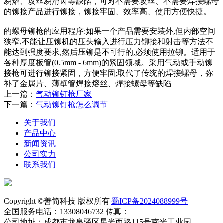
易熔、攻丝易滑齿等缺陷，可对不需要攻丝、不需要焊接螺母
的铆接产品进行铆接，铆接牢固、效率高、使用方便快捷。
的螺母铆枪的应用程序:如果一个产品需要安装外,但内部空间
狭窄,不能让压铆机的压头输入进行压力铆接和射击等方法不
能达到强度要求,然后压铆是不可行的,必须使用拉铆。适用于
各种厚度板管(0.5mm - 6mm)的紧固领域。采用气动或手动铆
接枪可进行铆接紧固，方便牢固;取代了传统的焊接螺母，弥
补了金属片、薄壁管焊接熔丝、焊接螺母等缺陷
上一篇：
气动铆钉枪厂家
下一篇：
气动铆钉枪怎么调节
关于我们
产品中心
新闻资讯
公司实力
联系我们
Copyright ©善简科技 版权所有
蜀ICP备2024088999号
全国服务电话：13308046732 传真：
公司地址：成都市龙泉驿区星光西路115号南光工业园