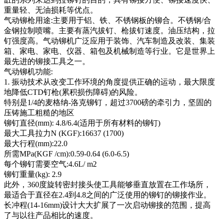
重量轻、无油损耗等优点。
气动铆枪用途:主要用于铝、铁、不锈钢板的铆合。不锈钢/合
金钢拉制喷嘴。主要有蒸汽拔钉、枪拔钉速度。油压结构，拉
钉强度高。气动铆机广泛应用于装饰、汽车制造及改装、集装
箱、家电、家电、仪器、箱包及机械制造等行业。它是世界上
最先进的铆接工具之一。
气动铆机功能:
1. 振动技术从改变工作环境的角度提供正确的运动，最大限度
地降低CTD钉枪(累积损伤障碍)的风险。
特别是1/4的麦格纳-洛克铆钉，超过3700磅的牵引力，坚固的
压铸施工粗糙的地区
铆钉直径(mm): 4.8/6.4(适用于所有材料的铆钉)
最大工具拉力N (KGF):16637 (1700)
最大行程(mm):22.0
所需MPa(KGF /cm):0.59-0.64 (6.0-6.5)
每个铆钉需要空气:4.6L/ m2
铆钉重量(kg): 2.9
此外，360度旋转密封接头使工具能够垂直放置在工作场所，
最适合于直径在2.4到4.8之间的广泛使用的铆钉的铆接作业。
长冲程(14-16mm)设计大大扩展了一次启动铆接的范围，提高
了与以往产品相比的速度。