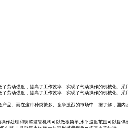
低了劳动强度，提高了工作效率，实现了气动操作的机械化。采
低了劳动强度，提高了工作效率，实现了气动操作的机械化。采
金产品。而在这种种类繁多、竞争激烈的市场中，据了解，国内
的操作处理和调整监管机构可以做很简单,水平速度范围可以提供更多
气引擎,工具就停止运行,一旦移出过载现象已恢复正常运行。