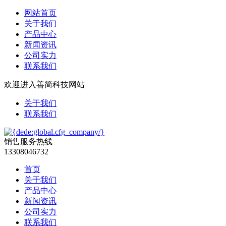
网站首页
关于我们
产品中心
新闻资讯
公司实力
联系我们
欢迎进入善简科技网站
关于我们
联系我们
销售服务热线
13308046732
首页
关于我们
产品中心
新闻资讯
公司实力
联系我们