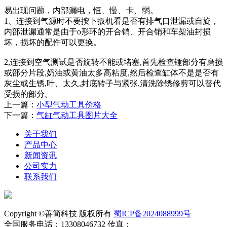
易出现问题，内部漏电，恒、慢、卡、弱。
1、连接到气源时不要按下扳机看是否有排气口泄漏或自旋，
内部泄漏通常是由于o形环的开合销、开合销和车架油封损
坏，损坏的配件可以更换。
2,连接到空气测试是否旋转不能或堵塞,首先检查锤部分有磨损
或部分片段,奶油或黄油太多高粘度,然后检查缸体不是是否有
灰尘或生锈,叶、太久,封底转子与紧张,清洗除锈修剪可以替代
受损的部分。
上一篇：
小型气动工具价格
下一篇：
气缸气动工具图片大全
关于我们
产品中心
新闻资讯
公司实力
联系我们
Copyright ©善简科技 版权所有
蜀ICP备2024088999号
全国服务电话：13308046732 传真：