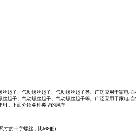
螺丝起子、气动螺丝起子、气动螺丝起子等。广泛应用于家电-自
螺丝起子、气动螺丝起子、气动螺丝起子等。广泛应用于家电-自
使用，下面介绍各种类型的风车
尺寸的十字螺丝，比M8低)