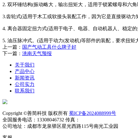
2. 双环锤结构(振动略大，输出扭矩大，适用于锁紧螺母和六
3.齿轮式(适用于木工或软接头装配工作，因为它是直接驱动力
4. 离合器固定扭力式(适用于电子、电器、自动机器人、稳定
5. 油压脉冲式。(适用于动力(发动机)等部件的装配，要求扭
上一篇：
国产气动工具什么牌子好
下一篇：
洮南天气预报
关于我们
产品中心
新闻资讯
公司实力
联系我们
Copyright ©善简科技 版权所有
蜀ICP备2024088999号
全国服务电话：13308046732 传真：
公司地址：成都市龙泉驿区星光西路115号南光工业园
客服