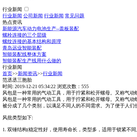
行业新闻
行业新闻
公司新闻
行业新闻
常见问题
热点资讯
新能源汽车动力电池生产--盖板装配
螺栓连接的三个层级
螺纹连接的基本结构和原理
青岛远业智能装配
智能装配线整体方案
智能装配生产线用什么做的
行业新闻
首页
>>
新闻资讯
>>
行业新闻
范丞丞三胞胎
时间: 2019-12-21 05:34:22
浏览次数：555
风包是一种常用的气动工具，用于拧紧和松开螺母。又称气动
风包是一种常用的气动工具，用于拧紧和松开螺母。又称气动
被分成了几个类别，以满足不同人的不同需求。为了便于人们
风批类型如下:
1. 双锤结构(稳定性好，使用寿命长，类型多，适用于锁紧不同