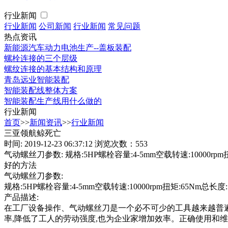
行业新闻
行业新闻
公司新闻
行业新闻
常见问题
热点资讯
新能源汽车动力电池生产--盖板装配
螺栓连接的三个层级
螺纹连接的基本结构和原理
青岛远业智能装配
智能装配线整体方案
智能装配生产线用什么做的
行业新闻
首页
>>
新闻资讯
>>
行业新闻
三亚领航鲸死亡
时间: 2019-12-23 06:37:12
浏览次数：553
气动螺丝刀参数: 规格:5HP螺栓容量:4-5mm空载转速:10000
好的方法
气动螺丝刀参数:
规格:5HP螺栓容量:4-5mm空载转速:10000rpm扭矩:65Nm总长度:1
产品描述:
在工厂设备操作、气动螺丝刀是一个必不可少的工具越来越普遍
率,降低了工人的劳动强度,也为企业家增加效率。正确使用和