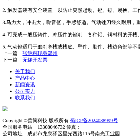
2. 触发器装有安全装置，以防止突然起动。锉、锯、易换、
3.马力大，冲击大，噪音低，手感舒适。气动锉刀经久耐用，
4. 可完成一般压铸件、冲压件的锉削，各种铝、铜材料的开
5. 气动锉适用于磨削窄槽或槽底、壁件、肋件、槽边角部等不
上一篇：
张继科现身郑州
下一篇：
无锡开发票
关于我们
产品中心
新闻资讯
公司实力
联系我们
Copyright ©善简科技 版权所有
蜀ICP备2024088999号
全国服务电话：13308046732 传真：
公司地址：成都市龙泉驿区星光西路115号南光工业园