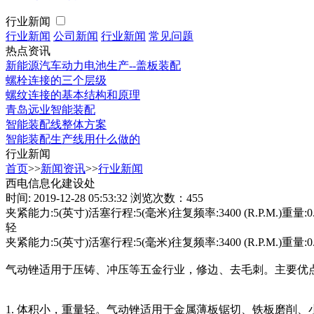
行业新闻
行业新闻
公司新闻
行业新闻
常见问题
热点资讯
新能源汽车动力电池生产--盖板装配
螺栓连接的三个层级
螺纹连接的基本结构和原理
青岛远业智能装配
智能装配线整体方案
智能装配生产线用什么做的
行业新闻
首页
>>
新闻资讯
>>
行业新闻
西电信息化建设处
时间: 2019-12-28 05:53:32
浏览次数：455
夹紧能力:5(英寸)活塞行程:5(毫米)往复频率:3400 (R.P.M.
轻
夹紧能力:5(英寸)活塞行程:5(毫米)往复频率:3400 (R.P.M.)重量:0.
气动锉适用于压铸、冲压等五金行业，修边、去毛刺。主要优点
1. 体积小，重量轻。气动锉适用于金属薄板锯切、铁板磨削