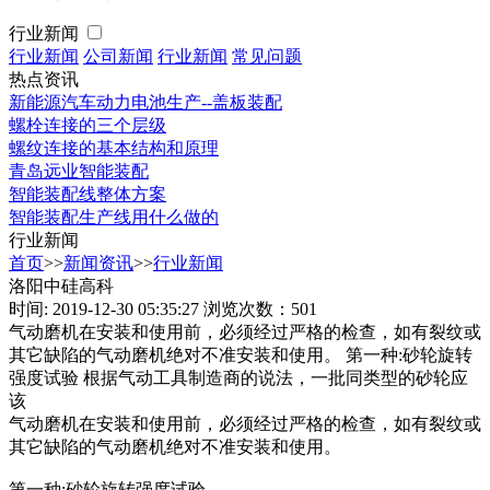
行业新闻
行业新闻
公司新闻
行业新闻
常见问题
热点资讯
新能源汽车动力电池生产--盖板装配
螺栓连接的三个层级
螺纹连接的基本结构和原理
青岛远业智能装配
智能装配线整体方案
智能装配生产线用什么做的
行业新闻
首页
>>
新闻资讯
>>
行业新闻
洛阳中硅高科
时间: 2019-12-30 05:35:27
浏览次数：501
气动磨机在安装和使用前，必须经过严格的检查，如有裂纹或
其它缺陷的气动磨机绝对不准安装和使用。 第一种:砂轮旋转
强度试验 根据气动工具制造商的说法，一批同类型的砂轮应
该
气动磨机在安装和使用前，必须经过严格的检查，如有裂纹或
其它缺陷的气动磨机绝对不准安装和使用。
第一种:砂轮旋转强度试验