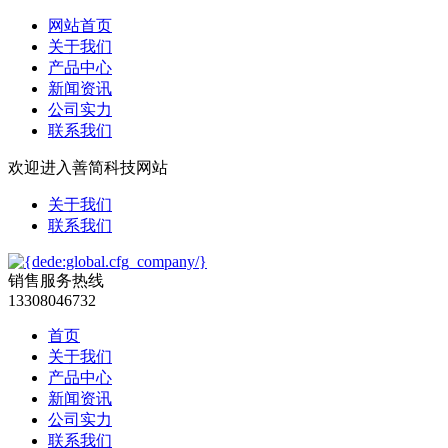
网站首页
关于我们
产品中心
新闻资讯
公司实力
联系我们
欢迎进入善简科技网站
关于我们
联系我们
销售服务热线
13308046732
首页
关于我们
产品中心
新闻资讯
公司实力
联系我们