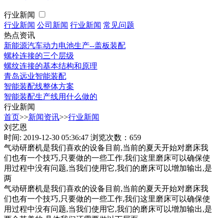
行业新闻
行业新闻
公司新闻
行业新闻
常见问题
热点资讯
新能源汽车动力电池生产--盖板装配
螺栓连接的三个层级
螺纹连接的基本结构和原理
青岛远业智能装配
智能装配线整体方案
智能装配生产线用什么做的
行业新闻
首页
>>
新闻资讯
>>
行业新闻
刘艺恩
时间: 2019-12-30 05:36:47
浏览次数：659
气动研磨机是我们喜欢的设备目前,当前的夏天开始对磨床我
们也有一个技巧,只要做的一些工作,我们这里磨床可以确保使
用过程中没有问题,当我们使用它,我们的磨床可以增加输出,是
两
气动研磨机是我们喜欢的设备目前,当前的夏天开始对磨床我
们也有一个技巧,只要做的一些工作,我们这里磨床可以确保使
用过程中没有问题,当我们使用它,我们的磨床可以增加输出,是