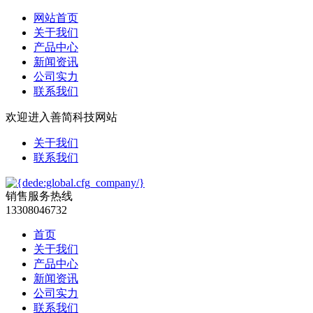
网站首页
关于我们
产品中心
新闻资讯
公司实力
联系我们
欢迎进入善简科技网站
关于我们
联系我们
销售服务热线
13308046732
首页
关于我们
产品中心
新闻资讯
公司实力
联系我们