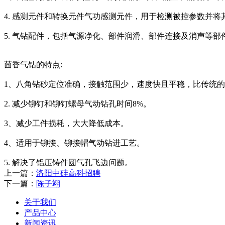
4. 感测元件和转换元件气功感测元件，用于检测被控参数并
5. 气钻配件，包括气源净化、部件润滑、部件连接及消声等部
茴香气钻的特点:
1、八角钻砂定位准确，接触范围少，速度快且平稳，比传统
2. 减少铆钉和铆钉螺母气动钻孔时间8%。
3、减少工件损耗，大大降低成本。
4、适用于铆接、铆接帽气动钻进工艺。
5. 解决了铝压铸件圆气孔飞边问题。
上一篇：
洛阳中硅高科招聘
下一篇：
陈子翊
关于我们
产品中心
新闻资讯