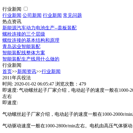
行业新闻
行业新闻
公司新闻
行业新闻
常见问题
热点资讯
新能源汽车动力电池生产--盖板装配
螺栓连接的三个层级
螺纹连接的基本结构和原理
青岛远业智能装配
智能装配线整体方案
智能装配生产线用什么做的
行业新闻
首页
>>
新闻资讯
>>
行业新闻
2011年兵役法
时间: 2020-01-02 06:05:47
浏览次数：479
即速度: 气动螺丝起子厂家介绍，电动起子的速度一般在1000-20
左右
即速度:
气动螺丝起子厂家介绍，电动起子的速度一般在1000-2000
气动驱动速度一般在1000-2800r/min左右。电机由高压气