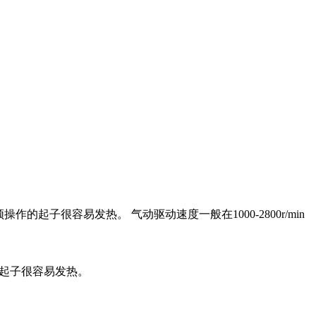
的起子很容易发热。 气动驱动速度一般在1000-2800r/min
的起子很容易发热。