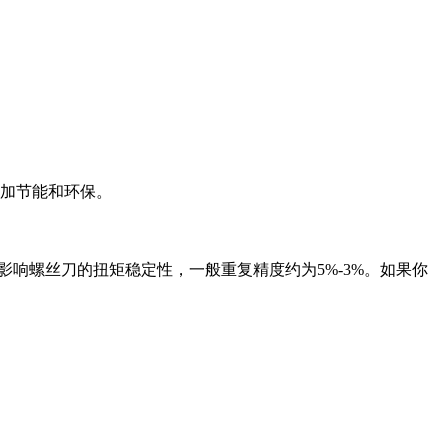
更加节能和环保。
响螺丝刀的扭矩稳定性，一般重复精度约为5%-3%。如果你