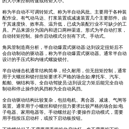
的大小来控制转速或转矩大小。
称为半自动不可调转矩式。称为半自动风批。主要用于各种装
配作业。有气动马达、打浆装置或减速装置几个主要部件。由
于其速度快、效率高、温升低，已成为装配行业不可缺少的工
具。产品来源分为国内和进口两种渠道。形式为半自动打浆，
自动转矩控制。操作启动模式分别有下式、手动式。
角风管制造商分析，半自动爆震式驱动器:达到设定扭矩后不
会自动制动的驱动器，称为半自动爆震式驱动器。通常半自动
设计的手压式和内锤式螺旋锁付。
半自动锤击机通常结构简单，经久耐用，但无扭矩控制，通常
用于大螺丝和锁付扭矩要求不严格的场合如:摩托车、汽车、
船舶、钢结构等。全自动驾驶员:达到设定力矩后能完全自动
制动和停止操作的风挡称为全自动风挡。
全自动驱动结构比较复杂，包括电机、离合器、减速、气闸等
装置。通常用于小螺丝和锁付扭力要求比较严格的场合如:电
子电器、家用电器等。手动螺丝起子:要操作启动模式，需要
用手指按压启动杆，或按下启动板按钮。