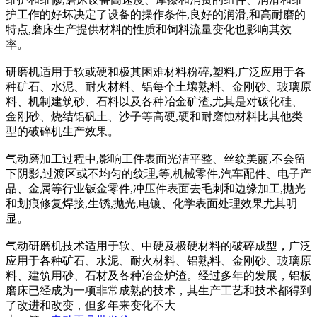
护工作的好坏决定了设备的操作条件,良好的润滑,和高耐磨的
特点,磨床生产提供材料的性质和饲料流量变化也影响其效
率。
研磨机适用于软或硬和极其困难材料粉碎,塑料,广泛应用于各
种矿石、水泥、耐火材料、铝每个土壤熟料、金刚砂、玻璃原
料、机制建筑砂、石料以及各种冶金矿渣,尤其是对碳化硅、
金刚砂、烧结铝矾土、沙子等高硬,硬和耐磨蚀材料比其他类
型的破碎机生产效果。
气动磨加工过程中,影响工件表面光洁平整、丝纹美丽,不会留
下阴影,过渡区或不均匀的纹理,等,机械零件,汽车配件、电子产
品、金属等行业钣金零件,冲压件表面去毛刺和边缘加工,抛光
和划痕修复焊接,生锈,抛光,电镀、化学表面处理效果尤其明
显。
气动研磨机技术适用于软、中硬及极硬材料的破碎成型，广泛
应用于各种矿石、水泥、耐火材料、铝熟料、金刚砂、玻璃原
料、建筑用砂、石材及各种冶金炉渣。经过多年的发展，铝板
磨床已经成为一项非常成熟的技术，其生产工艺和技术都得到
了改进和改变，但多年来变化不大