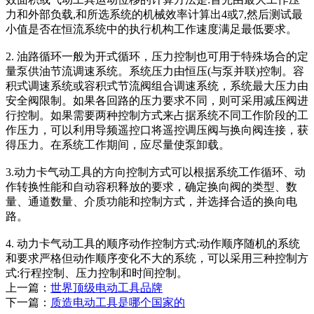
力和外部负载,和所选系统的机械效率计算出4或7,然后测试最
小值是否在恒流系统中的执行机构工作速度满足最低要求。
2. 油路循环一般为开式循环，压力控制也可用于特殊场合的定
量泵供油节流调速系统。系统压力由恒压(与泵并联)控制。容
积式调速系统或容积式节流阀组合调速系统，系统最大压力由
安全阀限制。如果各回路的压力要求不同，则可采用减压阀进
行控制。如果需要两种控制方式来占据系统不同工作阶段的工
作压力，可以利用导频遥控口将遥控调压阀与换向阀连接，获
得压力。在系统工作期间，应尽量使泵卸载。
3.动力卡气动工具的方向控制方式可以根据系统工作循环、动
作转换性能和自动容积释放的要求，确定换向阀的类型、数
量、通道数量、介质功能和控制方式，并选择合适的换向电
路。
4. 动力卡气动工具的顺序动作控制方式:动作顺序随机的系统
和要求严格但动作顺序变化不大的系统，可以采用三种控制方
式:行程控制、压力控制和时间控制。
上一篇：
世界顶级电动工具品牌
下一篇：
质造电动工具是哪个国家的