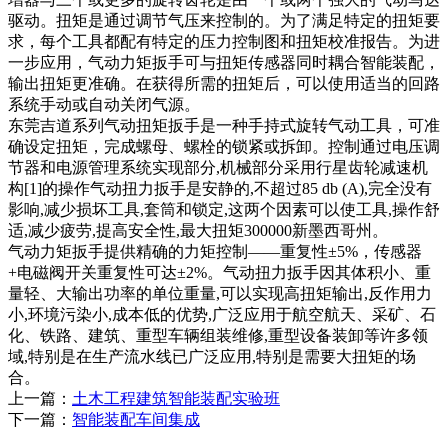
驱动。扭矩是通过调节气压来控制的。为了满足特定的扭矩要
求，每个工具都配有特定的压力控制图和扭矩校准报告。为进
一步应用，气动力矩扳手可与扭矩传感器同时耦合智能装配，
输出扭矩更准确。在获得所需的扭矩后，可以使用适当的回路
系统手动或自动关闭气源。
东莞吉道系列气动扭矩扳手是一种手持式旋转气动工具，可准
确设定扭矩，完成螺母、螺栓的锁紧或拆卸。控制通过电压调
节器和电源管理系统实现部分,机械部分采用行星齿轮减速机
构[1]的操作气动扭力扳手是安静的,不超过85 db (A),完全没有
影响,减少损坏工具,套筒和锁定,这两个因素可以使工具,操作舒
适,减少疲劳,提高安全性,最大扭矩300000新墨西哥州。
气动力矩扳手提供精确的力矩控制——重复性±5%，传感器
+电磁阀开关重复性可达±2%。气动扭力扳手因其体积小、重
量轻、大输出功率的单位重量,可以实现高扭矩输出,反作用力
小,环境污染小,成本低的优势,广泛应用于航空航天、采矿、石
化、铁路、建筑、重型车辆组装维修,重型设备装卸等许多领
域,特别是在生产流水线已广泛应用,特别是需要大扭矩的场
合。
上一篇：
土木工程建筑智能装配实验班
下一篇：
智能装配车间集成