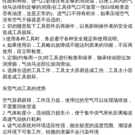
性能和寿命。进气口必须含有足够的润滑油，以便工具内的气
动马达得到足够的润滑(在工具排气口可放置一张白纸检查是
否有油渍，这是正常的)。进气口不得有积水，如果压缩空气
没有空气干燥器是不合适的。
2. 切勿随意取下工具部件后再操作，以免影响操作者的安全或
造成工具损坏。
3.使用各种工具时，务必遵守各种安全规定和使用说明。
4. 如果使用后，工具略出故障或不能达到原来的功能，不应再
使用，应立即检查。
5. 定期(约每周一次)对工具进行检查和保养，轴承转动部位加
润滑脂，气动马达部位加润滑油。
6. 选择合适的工具工作，工具太大容易造成工伤，工具太小容
易造成工具损坏。
东莞气动工具的优势
空气容易获得，工作压力低，使用过的空气可以在现场排放，
不需要回收管道
2 .气体粘度小，流动阻力损失小，便于集中供气和长距离输送
高速气动执行机构
4. 该气动系统对环境适应性强，能在较宽的温度范围、潮湿多
尘环境下可靠工作。轻微的泄漏不会污染环境