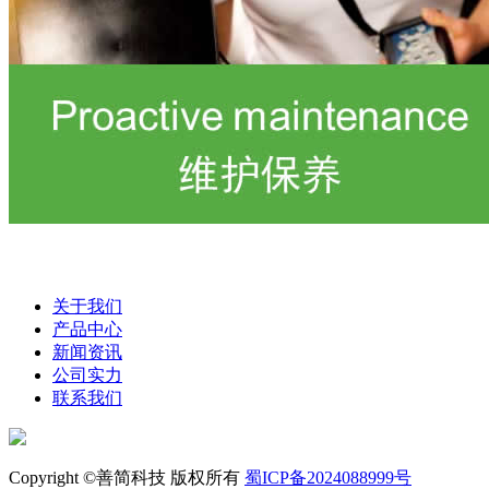
关于我们
产品中心
新闻资讯
公司实力
联系我们
Copyright ©善简科技 版权所有
蜀ICP备2024088999号