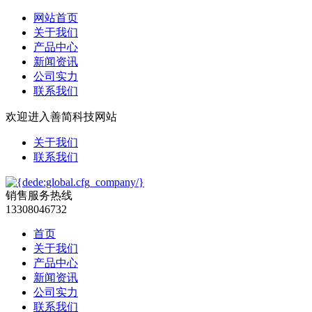
网站首页
关于我们
产品中心
新闻资讯
公司实力
联系我们
欢迎进入善简科技网站
关于我们
联系我们
销售服务热线
13308046732
首页
关于我们
产品中心
新闻资讯
公司实力
联系我们