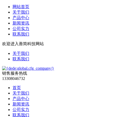
网站首页
关于我们
产品中心
新闻资讯
公司实力
联系我们
欢迎进入善简科技网站
关于我们
联系我们
销售服务热线
13308046732
首页
关于我们
产品中心
新闻资讯
公司实力
联系我们