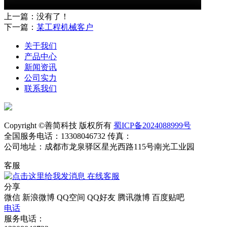
上一篇：没有了！
下一篇：
某工程机械客户
关于我们
产品中心
新闻资讯
公司实力
联系我们
Copyright ©善简科技 版权所有
蜀ICP备2024088999号
全国服务电话：13308046732 传真：
公司地址：成都市龙泉驿区星光西路115号南光工业园
客服
在线客服
分享
微信
新浪微博
QQ空间
QQ好友
腾讯微博
百度贴吧
电话
服务电话：