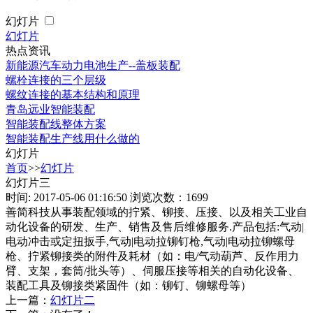
幻灯片
幻灯片
热点资讯
新能源汽车动力电池生产--盖板装配
螺栓连接的三个层级
螺纹连接的基本结构和原理
青岛远业智能装配
智能装配线整体方案
智能装配生产线用什么做的
幻灯片
首页
>>
幻灯片
幻灯片三
时间: 2017-05-06 01:16:50
浏览次数：1699
善简科技从事装配领域的拧紧、铆接、压接、以及相关工业自
动化设备的研发、生产、销售及售后维修服务.产品包括:气动|
电动冲击或定扭扳手,气动|电动拉铆钉枪,气动|电动拉铆螺母
枪、拧紧铆接类的附件及耗材（如：电/气动葫芦、反作用力
臂、支架，套筒/批头等）、伺服压接等相关的自动化设备、
装配工具及铆接类紧固件（如：铆钉、铆螺母等）
上一篇：
幻灯片二