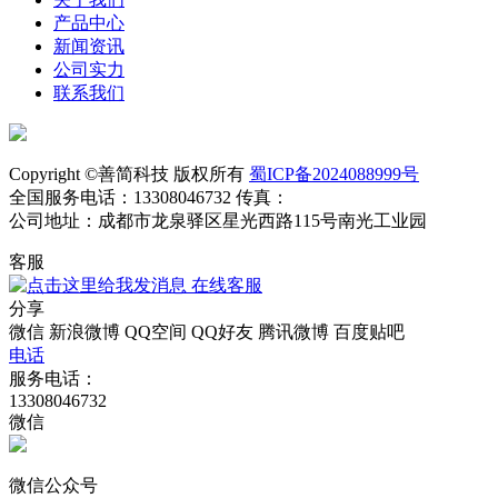
产品中心
新闻资讯
公司实力
联系我们
Copyright ©善简科技 版权所有
蜀ICP备2024088999号
全国服务电话：13308046732 传真：
公司地址：成都市龙泉驿区星光西路115号南光工业园
客服
在线客服
分享
微信
新浪微博
QQ空间
QQ好友
腾讯微博
百度贴吧
电话
服务电话：
13308046732
微信
微信公众号