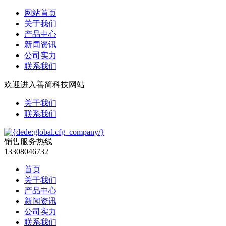
网站首页
关于我们
产品中心
新闻资讯
公司实力
联系我们
欢迎进入善简科技网站
关于我们
联系我们
销售服务热线
13308046732
首页
关于我们
产品中心
新闻资讯
公司实力
联系我们