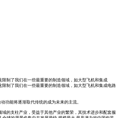
这限制了我们在一些最重要的制造领域，如大型飞机和集成
这限制了我们在一些最重要的制造领域，如大型飞机和集成电路
自动功能将逐渐取代传统的成为未来的主流。
领域的支柱产业，受益于其他产业的繁荣，其技术进步和配套服
时,全球的愿景也集中在发展最快,规模最大,最具潜力的中国包装