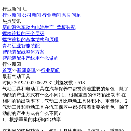
行业新闻
行业新闻
公司新闻
行业新闻
常见问题
热点资讯
新能源汽车动力电池生产--盖板装配
螺栓连接的三个层级
螺纹连接的基本结构和原理
青岛远业智能装配
智能装配线整体方案
智能装配生产线用什么做的
行业新闻
首页
>>
新闻资讯
>>
行业新闻
最新气动工具
时间: 2019-10-09 06:23:31
浏览次数：518
气动工具和电动工具在汽车保养中都扮演着重要的角色，除了
动能的产生方式有什么不同? 1、根据重量的体积输出功率 在
相同的输出功率下，气动工具比电动工具体积小、重量轻。 2
气动工具和电动工具在汽车保养中都扮演着重要的角色，除了
动能的产生方式有什么不同?
1、根据重量的体积输出功率
在相同的输出功率下，气动工具比电动工具体积小、重量轻。