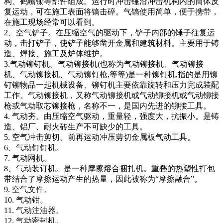
构、鹤嘴锄等部件组成。运行时冲击锤沿冲击机构内的筒体反
复运动，可在施工表面将镐击碎。气镐使用简单，便于携带，
在施工现场经常可以看到。
2、空气铲子。在压缩空气的驱动下，铲子内部的锤子往复运
动，击打铲子，使铲子能够凿开金属和建筑材料。主要用于铸
造、焊接、施工及炉体维护。
3.气动铆钉机。气动铆接机(也称为气动铆接机、气动铆接
机、气动铆接机、气动铆钉枪,等等)是一种铆钉机,指的是用铆
钉铆物品一起机械设备、铆钉机主要依靠旋转和压力完成装配
工作。气动铆接机，又称气动铆接机或气动铆接机或气动铆接
枪或气动取芯铆接枪，名称不一，是国内先进的铆接工具。
4. 气动夯。由压缩空气驱动，重量轻，强度大，抗振小。是铸
造、铝厂、耐火砖生产不可缺少的工具。
5. 空气冲击剪切。前再运动冲压剪切金属板气动工具。
6、气动钉钉机。
7. 气动网机。
8、气动装订机。是一种摩擦熔合捆扎机。重叠的热塑性打包
带结合了摩擦运动产生的热量，因此被称为“摩擦融合”。
9. 空气文件。
10. 气动钳。
11. 气动注油器。
12. 气动密封机。