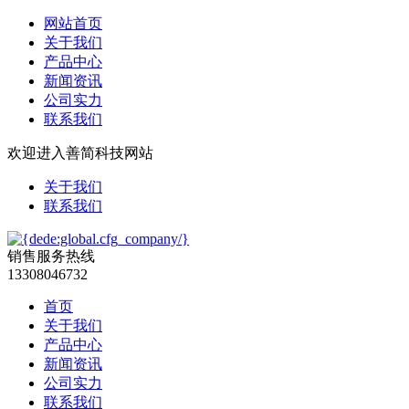
网站首页
关于我们
产品中心
新闻资讯
公司实力
联系我们
欢迎进入善简科技网站
关于我们
联系我们
销售服务热线
13308046732
首页
关于我们
产品中心
新闻资讯
公司实力
联系我们