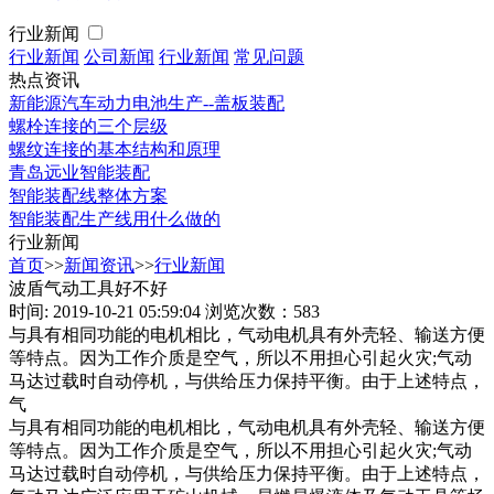
行业新闻
行业新闻
公司新闻
行业新闻
常见问题
热点资讯
新能源汽车动力电池生产--盖板装配
螺栓连接的三个层级
螺纹连接的基本结构和原理
青岛远业智能装配
智能装配线整体方案
智能装配生产线用什么做的
行业新闻
首页
>>
新闻资讯
>>
行业新闻
波盾气动工具好不好
时间: 2019-10-21 05:59:04
浏览次数：583
与具有相同功能的电机相比，气动电机具有外壳轻、输送方便
等特点。因为工作介质是空气，所以不用担心引起火灾;气动
马达过载时自动停机，与供给压力保持平衡。由于上述特点，
气
与具有相同功能的电机相比，气动电机具有外壳轻、输送方便
等特点。因为工作介质是空气，所以不用担心引起火灾;气动
马达过载时自动停机，与供给压力保持平衡。由于上述特点，