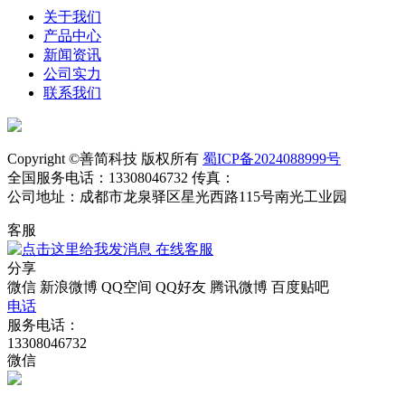
关于我们
产品中心
新闻资讯
公司实力
联系我们
Copyright ©善简科技 版权所有
蜀ICP备2024088999号
全国服务电话：13308046732 传真：
公司地址：成都市龙泉驿区星光西路115号南光工业园
客服
在线客服
分享
微信
新浪微博
QQ空间
QQ好友
腾讯微博
百度贴吧
电话
服务电话：
13308046732
微信