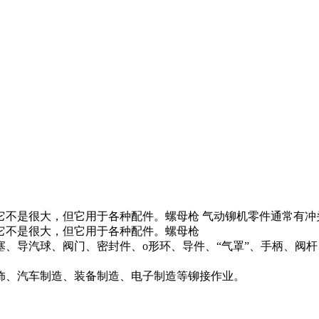
它不是很大，但它用于各种配件。螺母枪 气动铆机零件通常有冲
它不是很大，但它用于各种配件。螺母枪
、导汽球、阀门、密封件、o形环、导件、“气罩”、手柄、阀
饰、汽车制造、装备制造、电子制造等铆接作业。