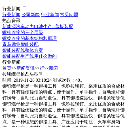
行业新闻
行业新闻
公司新闻
行业新闻
常见问题
热点资讯
新能源汽车动力电池生产--盖板装配
螺栓连接的三个层级
螺纹连接的基本结构和原理
青岛远业智能装配
智能装配线整体方案
智能装配生产线用什么做的
行业新闻
首页
>>
新闻资讯
>>
行业新闻
拉铆螺母枪凸头型号
时间: 2019-11-28 03:18:24
浏览次数：481
铆钉螺母枪是一种铆接工具，也称拉铆钉。采用优质的合成材
料，具有轻便轻便的特点，便于操作。单手操作，自动螺杆铆
钉螺母，自动张力自动退位。具有铆接速度快、铆接紧密等优
铆钉螺母枪是一种铆接工具，也称拉铆钉。采用优质的合成材
料，具有轻便轻便的特点，便于操作。单手操作，自动螺杆铆
钉螺母，自动张力自动退位。具有铆接速度快、铆接紧密等优
点。是一种理想的铆接工具。广泛应用于轮渡、火车车身箱