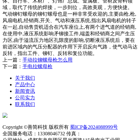
体、自行车、木材厂、灯饰厂总成、金属板、管材及骨料领
域，取代了传统的焊接，一步到位，高效美观，方便快捷。
气动铆钉螺母的铆钉螺母也是一种非常受欢迎的,主要由枪,枪,
风扇电机,经销商,开关、气动和液压系统,指出风扇电机的转子
在一起,自动售货机适合在汽车座位上,有两个进气道的经销商,
在使用中,液压系统影响矛铆接工件,端盖和经销商之间产生压
力区,由于溢流压力地区孔隙度的影响,切断液压系统后，要在
前进区域内的气压分配器的作用下开启反向气路，使气动马达
反转，指出工件、铆钉、反转和复位功能。
上一篇：
手动拉铆螺母枪怎么用
下一篇：
手电拉螺母枪
关于我们
产品中心
新闻资讯
公司实力
联系我们
Copyright ©善简科技 版权所有
蜀ICP备2024088999号
全国服务电话：13308046732 传真：