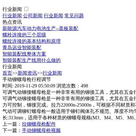
行业新闻
行业新闻
公司新闻
行业新闻
常见问题
热点资讯
新能源汽车动力电池生产--盖板装配
螺栓连接的三个层级
螺纹连接的基本结构和原理
青岛远业智能装配
智能装配线整体方案
智能装配生产线用什么做的
行业新闻
首页
>>
新闻资讯
>>
行业新闻
手动铆螺母枪行程调节
时间: 2019-11-29 05:50:09
浏览次数：498
可调气动铆接螺母枪是一种非常有用的铆接工具，尤其在五金
可调气动铆接螺母枪是一种非常有用的铆接工具，尤其在五金
力可控制，铆接完成。拉力22000n-25000n，可根据不同
气动可调铆钉螺母枪一般适用于铆钉阀体孔不规范、厚度不均匀的情况下使用
长:313mm，适用于各种材质的铆螺母规格(M3、M4、M5、M6、
上一篇：
拉铆螺母枪配件
下一篇：
手动铆螺母枪视频