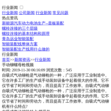
行业新闻
行业新闻
公司新闻
行业新闻
常见问题
热点资讯
新能源汽车动力电池生产--盖板装配
螺栓连接的三个层级
螺纹连接的基本结构和原理
青岛远业智能装配
智能装配线整体方案
智能装配生产线用什么做的
行业新闻
首页
>>
新闻资讯
>>
行业新闻
手动铆螺母枪视频
时间: 2019-11-30 06:16:09
浏览次数：545
自吸式气动铆枪是气动铆枪的一种，广泛应用于工业制造中。
它在许多工厂的生产或手动装卸设备中起着很大的作用。它不
仅节省了时间和劳动力，而且提高了工作效率。自吸式气动铆
自吸式气动铆枪是气动铆枪的一种，广泛应用于工业制造中。
它在许多工厂的生产或手动装卸设备中起着很大的作用。它不
仅节省了时间和劳动力，而且提高了工作效率。自吸式气动铆
机有什么特点?