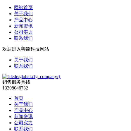
网站首页
关于我们
产品中心
新闻资讯
公司实力
联系我们
欢迎进入善简科技网站
关于我们
联系我们
销售服务热线
13308046732
首页
关于我们
产品中心
新闻资讯
公司实力
联系我们