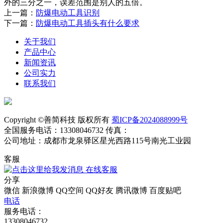
外的三分之一，误差范围是别人的五倍。
上一篇：
防爆电动工具识别
下一篇：
防爆电动工具插头有什么要求
关于我们
产品中心
新闻资讯
公司实力
联系我们
Copyright ©善简科技 版权所有
蜀ICP备2024088999号
全国服务电话：13308046732 传真：
公司地址：成都市龙泉驿区星光西路115号南光工业园
客服
在线客服
分享
微信
新浪微博
QQ空间
QQ好友
腾讯微博
百度贴吧
电话
服务电话：
13308046732